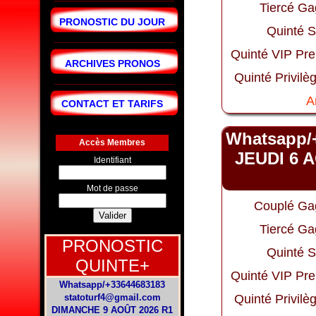
Tiercé Ga
PRONOSTIC DU JOUR
Quinté S
Quinté VIP Pr
ARCHIVES PRONOS
Quinté Privilè
A
CONTACT ET TARIFS
Whatsapp/
Accès Membres
JEUDI 6 A
Identifiant
Mot de passe
Couplé Ga
Tiercé Ga
PRONOSTIC
Quinté S
QUINTE+
Quinté VIP Pr
Whatsapp/+33644683183
statoturf4@gmail.com
Quinté Privilè
DIMANCHE 9 AOÛT 2026 R1