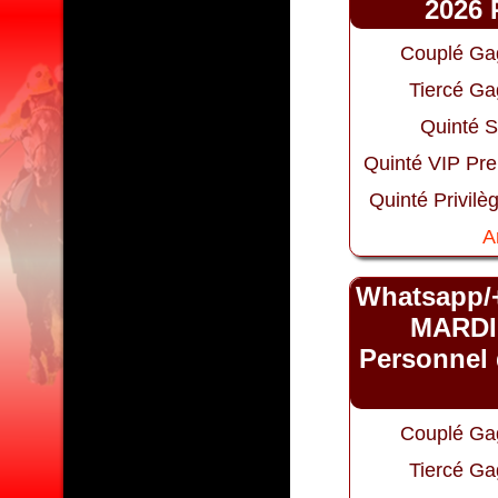
2026 
Couplé Ga
Tiercé Ga
Quinté S
Quinté VIP Pr
Quinté Privilè
A
Whatsapp/
MARDI
Personnel 
Couplé Ga
Tiercé Ga