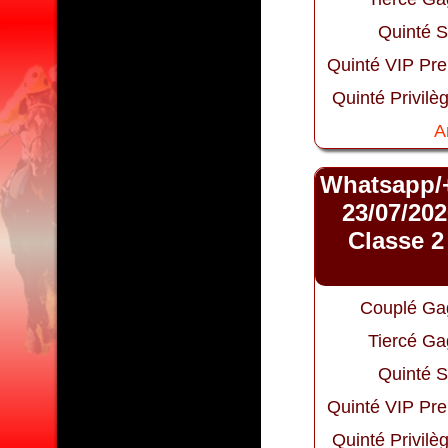
Quinté S
Quinté VIP Pr
Quinté Privilè
A
Whatsapp/
23/07/202
Classe 2
Couplé Ga
Tiercé Ga
Quinté S
Quinté VIP Pr
Quinté Privilè