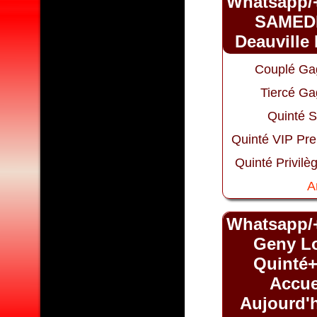
Whatsapp/
SAMEDI 
Deauville 
Couplé Ga
Tiercé Ga
Quinté S
Quinté VIP Pr
Quinté Privilè
A
Whatsapp/
Geny Lo
Quinté+
Accue
Aujourd'