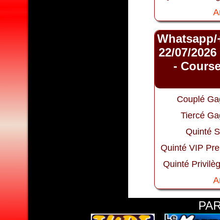
A
Whatsapp/
22/07/2026
- Course
Couplé Ga
Tiercé Ga
Quinté S
Quinté VIP Pr
Quinté Privilè
A
PA