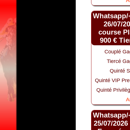
A
Whatsapp/
26/07/2
course Pl
900 € Ti
Couplé Ga
Tiercé Ga
Quinté S
Quinté VIP Pr
Quinté Privilè
A
Whatsapp/
25/07/2026