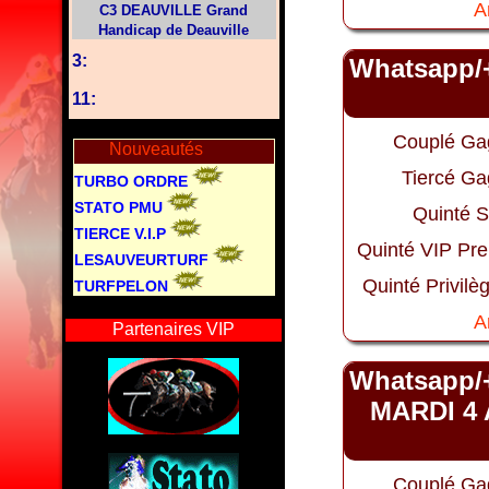
A
C3 DEAUVILLE Grand
Handicap de Deauville
3:
Whatsapp/
11:
Couplé Ga
Nouveautés
Tiercé Ga
TURBO ORDRE
STATO PMU
Quinté S
TIERCE V.I.P
Quinté VIP Pr
LESAUVEURTURF
Quinté Privilè
TURFPELON
A
Partenaires VIP
Whatsapp/
MARDI 4 
Couplé Ga