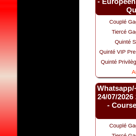
- Européenn
Qu
Couplé Ga
Tiercé Ga
Quinté S
Quinté VIP Pr
Quinté Privilè
A
Whatsapp/
24/07/2026
- Course
Couplé Ga
Tiercé Ga