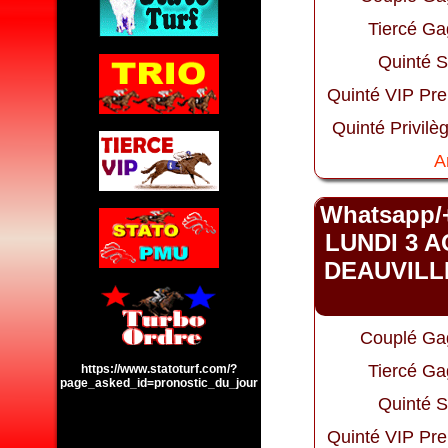
Tiercé Ga
Quinté S
Quinté VIP Pr
Quinté Privilè
A
Whatsapp/
LUNDI 3 A
DEAUVILLE
Couplé Ga
Tiercé Ga
https://www.statoturf.com/?
page_asked_id=pronostic_du_jour
Quinté S
Quinté VIP Pr