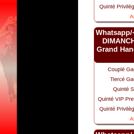
Quinté Privilè
A
Whatsapp/
DIMANCH
Grand Hand
Couplé Ga
Tiercé Ga
Quinté S
Quinté VIP Pr
Quinté Privilè
A