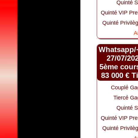
Quinté S
Quinté VIP Pr
Quinté Privilè
A
Whatsapp/
27/07/202
5ème cours
83 000 € T
Couplé Ga
Tiercé Ga
Quinté S
Quinté VIP Pr
Quinté Privilè